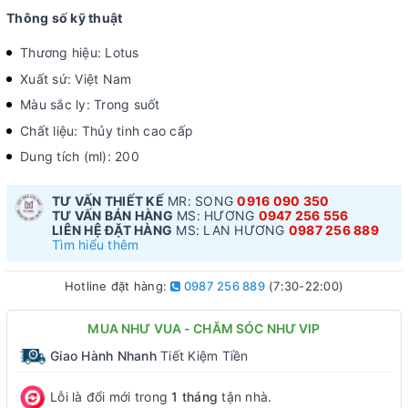
Thông số kỹ thuật
Thương hiệu: Lotus
Xuất sứ: Việt Nam
Màu sắc ly: Trong suốt
Chất liệu: Thủy tinh cao cấp
Dung tích (ml): 200
TƯ VẤN THIẾT KẾ
MR: SONG
0916 090 350
TƯ VẤN BÁN HÀNG
MS: HƯƠNG
0947 256 556
LIÊN HỆ ĐẶT HÀNG
MS: LAN HƯƠNG
0987 256 889
Tìm hiểu thêm
Hotline đặt hàng:
0987 256 889
(7:30-22:00)
MUA NHƯ VUA - CHĂM SÓC NHƯ VIP
Giao Hành Nhanh
Tiết Kiệm Tiền
Lỗi là đổi mới trong
1 tháng
tận nhà.