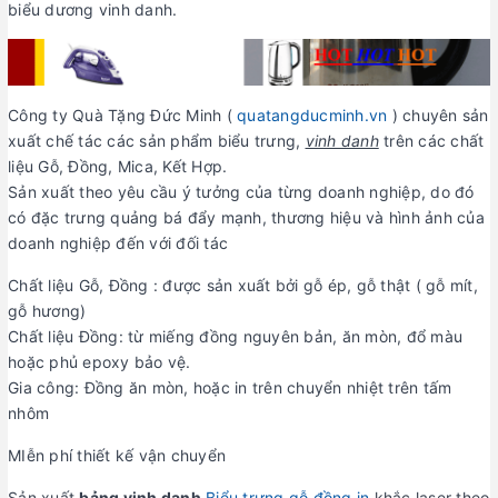
biểu dương vinh danh.
Công ty Quà Tặng Đức Minh (
quatangducminh.vn
) chuyên sản
xuất chế tác các sản phẩm biểu trưng,
vinh danh
trên các chất
liệu Gỗ, Đồng, Mica, Kết Hợp.
Sản xuất theo yêu cầu ý tưởng của từng doanh nghiệp, do đó
có đặc trưng quảng bá đẩy mạnh, thương hiệu và hình ảnh của
doanh nghiệp đến với đối tác
Chất liệu Gỗ, Đồng : được sản xuất bởi gỗ ép, gỗ thật ( gỗ mít,
gỗ hương)
Chất liệu Đồng: từ miếng đồng nguyên bản, ăn mòn, đổ màu
hoặc phủ epoxy bảo vệ.
Gia công: Đồng ăn mòn, hoặc in trên chuyển nhiệt trên tấm
nhôm
MIễn phí thiết kế vận chuyển
Sản xuất
bảng vinh danh
Biểu trưng gỗ đồng in
khắc laser theo