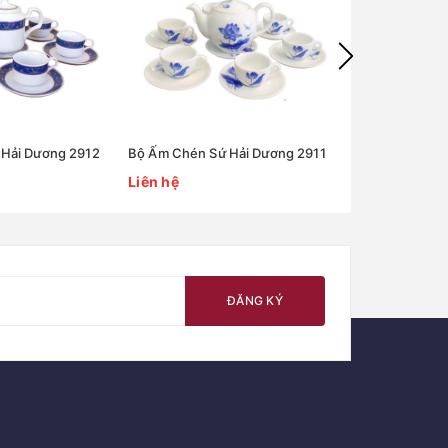
Hải Dương 2912
Bộ Ấm Chén Sứ Hải Dương 2911
Bộ Ấm Chén S
Liên hệ
Liên hệ
ĐĂNG KÝ