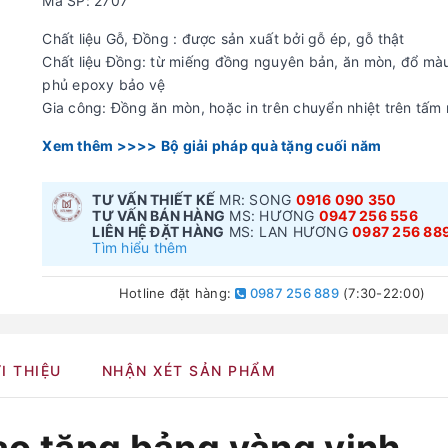
Mã SP: 2707
Chất liệu Gỗ, Đồng : được sản xuất bởi gỗ ép, gỗ thật
Chất liệu Đồng: từ miếng đồng nguyên bản, ăn mòn, đổ mà
phủ epoxy bảo vệ
Gia công: Đồng ăn mòn, hoặc in trên chuyển nhiệt trên tấm
Xem thêm >>>> Bộ giải pháp quà tặng cuối năm
TƯ VẤN THIẾT KẾ
MR: SONG
0916 090 350
TƯ VẤN BÁN HÀNG
MS: HƯƠNG
0947 256 556
LIÊN HỆ ĐẶT HÀNG
MS: LAN HƯƠNG
0987 256 88
Tìm hiểu thêm
Hotline đặt hàng:
0987 256 889
(7:30-22:00)
I THIỆU
NHẬN XÉT SẢN PHẨM