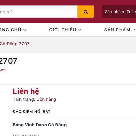
Sản phẩm đã x
ANG CHỦ
GIỚI THIỆU
SẢN PHẨM
 Gỗ Đồng 2707
2707
Bạn chưa xem sản phẩm nào
.vn
Liên hệ
Tình trạng:
Còn hàng
ĐẶC ĐIỂM NỔI BẬT
Bảng Vinh Danh Gỗ Đồng