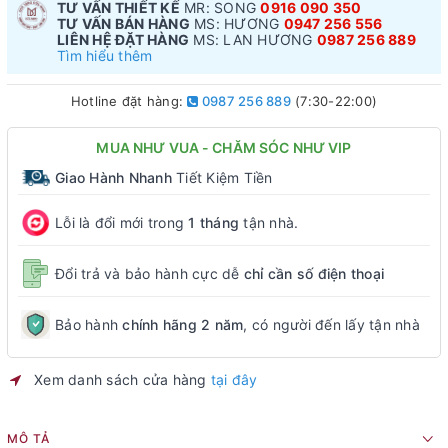
TƯ VẤN THIẾT KẾ
MR: SONG
0916 090 350
TƯ VẤN BÁN HÀNG
MS: HƯƠNG
0947 256 556
LIÊN HỆ ĐẶT HÀNG
MS: LAN HƯƠNG
0987 256 889
Tìm hiểu thêm
Hotline đặt hàng:
0987 256 889
(7:30-22:00)
MUA NHƯ VUA - CHĂM SÓC NHƯ VIP
Giao Hành Nhanh
Tiết Kiệm Tiền
Lỗi là đổi mới trong
1 tháng
tận nhà.
Đổi trả và bảo hành cực dễ
chỉ cần số điện thoại
Bảo hành
chính hãng 2 năm
, có người đến lấy tận nhà
Xem danh sách cửa hàng
tại đây
MÔ TẢ