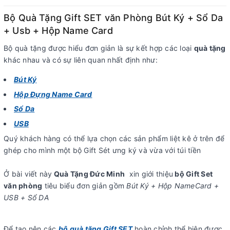
Bộ Quà Tặng Gift SET văn Phòng Bút Ký + Sổ Da
+ Usb + Hộp Name Card
Bộ quà tặng được hiểu đơn giản là sự kết hợp các loại
quà tặng
khác nhau và có sự liên quan nhất định như:
Bút Ký
Hộp Đựng Name Card
Sổ Da
USB
Quý khách hàng có thể lựa chọn các sản phẩm liệt kê ở trên để
ghép cho mình một bộ Gift Sét ưng ký và vừa với túi tiền
Ở bài viết này
Quà Tặng Đức Minh
xin giới thiệu
bộ Gift Set
văn phòng
tiêu biểu đơn giản gồm
Bút Ký + Hộp NameCard +
USB + Sổ DA
Để tạo nên các
bộ quà tặng Gift SET
hoàn chỉnh thể hiện được