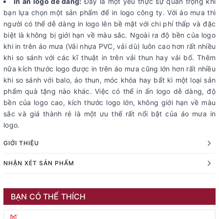
In ấn logo dễ dàng:
Đây là một yếu thực sự quan trọng khi
bạn lựa chọn một sản phẩm để in logo công ty. Với áo mưa thì
người có thể dễ dàng in logo lên bề mặt với chi phí thấp và đặc
biệt là không bị giới hạn về màu sắc. Ngoài ra độ bền của logo
khi in trên áo mưa (Vải nhựa PVC, vải dù) luôn cao hơn rất nhiều
khi so sánh với các kĩ thuật in trên vải thun hay vải bố. Thêm
nữa kích thước logo được in trên áo mưa cũng lớn hơn rất nhiều
khi so sánh với balo, áo thun, móc khóa hay bất kì một loại sản
phẩm quà tặng nào khác. Việc có thể in ấn logo dễ dàng, độ
bền của logo cao, kích thước logo lớn, không giới hạn về màu
sắc và giá thành rẻ là một ưu thế rất nổi bật của áo mưa in
logo.
GIỚI THIỆU
NHẬN XÉT SẢN PHẨM
BẠN CÓ THỂ THÍCH