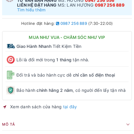
TƯ VẤN BÁN HÀNG
MS: HƯƠNG
0947 256 556
LIÊN HỆ ĐẶT HÀNG
MS: LAN HƯƠNG
0987 256 889
Tìm hiểu thêm
Hotline đặt hàng:
0987 256 889
(7:30-22:00)
MUA NHƯ VUA - CHĂM SÓC NHƯ VIP
Giao Hành Nhanh
Tiết Kiệm Tiền
Lỗi là đổi mới trong
1 tháng
tận nhà.
Đổi trả và bảo hành cực dễ
chỉ cần số điện thoại
Bảo hành
chính hãng 2 năm
, có người đến lấy tận nhà
Xem danh sách cửa hàng
tại đây
MÔ TẢ