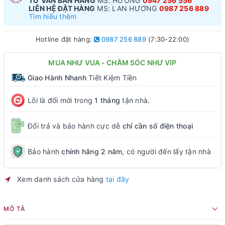
TƯ VẤN BÁN HÀNG
MS: HƯƠNG
0947 256 556
LIÊN HỆ ĐẶT HÀNG
MS: LAN HƯƠNG
0987 256 889
Tìm hiểu thêm
Hotline đặt hàng:
0987 256 889
(7:30-22:00)
MUA NHƯ VUA - CHĂM SÓC NHƯ VIP
Giao Hành Nhanh
Tiết Kiệm Tiền
Lỗi là đổi mới trong
1 tháng
tận nhà.
Đổi trả và bảo hành cực dễ
chỉ cần số điện thoại
Bảo hành
chính hãng 2 năm
, có người đến lấy tận nhà
Xem danh sách cửa hàng
tại đây
MÔ TẢ