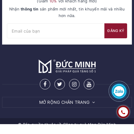
(Giảm
10%
với khách hàng mới)
Nhận
thông tin
sản phẩm mới nhất, tin khuyến mãi và nhiều
hơn nữa.
ĐĂNG KÝ
MỞ RỘNG CHÂN TRANG
© Bản quyền thuộc về
Công ty quà tặng Đức Minh
Cung cấp bởi Sapo