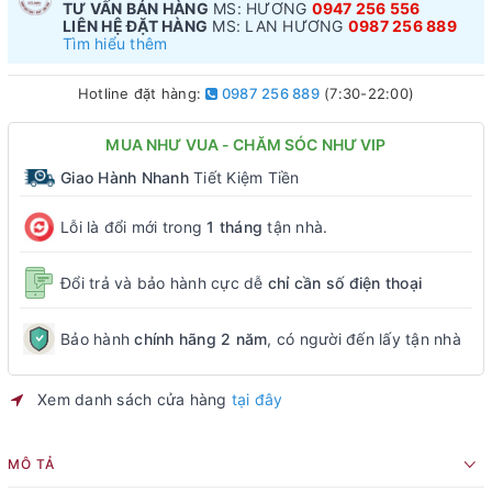
TƯ VẤN BÁN HÀNG
MS: HƯƠNG
0947 256 556
LIÊN HỆ ĐẶT HÀNG
MS: LAN HƯƠNG
0987 256 889
Tìm hiểu thêm
Hotline đặt hàng:
0987 256 889
(7:30-22:00)
MUA NHƯ VUA - CHĂM SÓC NHƯ VIP
Giao Hành Nhanh
Tiết Kiệm Tiền
Lỗi là đổi mới trong
1 tháng
tận nhà.
Đổi trả và bảo hành cực dễ
chỉ cần số điện thoại
Bảo hành
chính hãng 2 năm
, có người đến lấy tận nhà
Xem danh sách cửa hàng
tại đây
MÔ TẢ