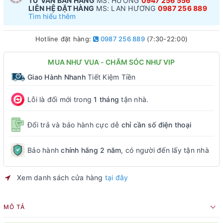
TƯ VẤN BÁN HÀNG
MS: HƯƠNG
0947 256 556
LIÊN HỆ ĐẶT HÀNG
MS: LAN HƯƠNG
0987 256 889
Tìm hiểu thêm
Hotline đặt hàng:
0987 256 889
(7:30-22:00)
MUA NHƯ VUA - CHĂM SÓC NHƯ VIP
Giao Hành Nhanh
Tiết Kiệm Tiền
Lỗi là đổi mới trong
1 tháng
tận nhà.
Đổi trả và bảo hành cực dễ
chỉ cần số điện thoại
Bảo hành
chính hãng 2 năm
, có người đến lấy tận nhà
Xem danh sách cửa hàng
tại đây
MÔ TẢ