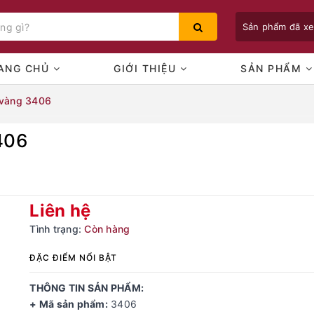
Sản phẩm đã x
ANG CHỦ
GIỚI THIỆU
SẢN PHẨM
 vàng 3406
406
Bạn chưa xem sản phẩm nào
Liên hệ
Tình trạng:
Còn hàng
ĐẶC ĐIỂM NỔI BẬT
THÔNG TIN SẢN PHẨM:
+ Mã sản phẩm:
3406