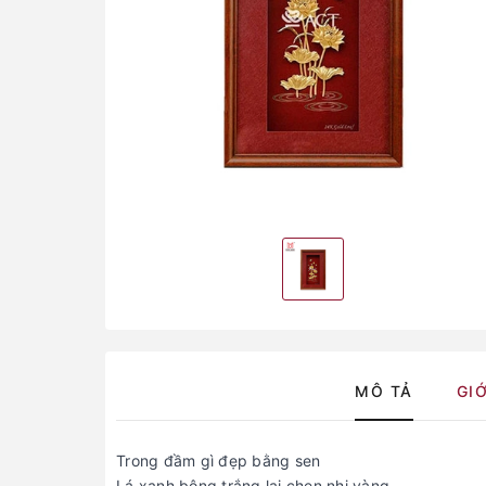
MÔ TẢ
GIỚ
Trong đầm gì đẹp bằng sen
Lá xanh bông trắng lại chen nhị vàng