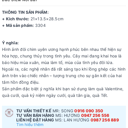
THÔNG TIN SẢN PHẨM:
+ Kích thước:
21×13.5×28.5cm
+ Mã sản phẩm:
3304
Ý nghĩa:
Hình ảnh đôi chim uyên ương hạnh phúc bên nhau thể hiện sự
hòa hợp, chung thủy trong tình yêu. Cây mai đang khai hoa là
báo hiệu mùa xuân, mùa làm tổ, mùa của tình yêu đôi lứa.
Ngoài ra, các nghệ nhân đã rất sáng tạo khi lồng ghép các hình
ảnh trên vào chiếc nhẫn – tượng trưng cho sự gắn kết của hai
tâm hồn đồng điệu.
Sản phẩm đặc biệt ý nghĩa khi bạn sử dụng làm quà Valentine,
quà cưới, quà kỷ niệm ngày cưới, quà tân gia, quà Tết.
TƯ VẤN THIẾT KẾ
MR: SONG
0916 090 350
TƯ VẤN BÁN HÀNG
MS: HƯƠNG
0947 256 556
LIÊN HỆ ĐẶT HÀNG
MS: LAN HƯƠNG
0987 256 889
Tìm hiểu thêm