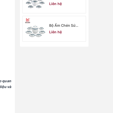
Minh Long 2907
Liên hệ
Bộ Ấm Chén Sứ
Minh Long 2906
Liên hệ
ệp quan
liệu và