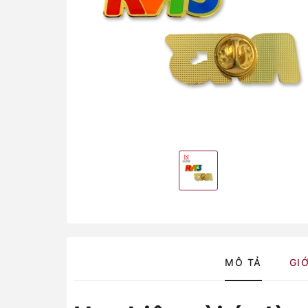
MÔ TẢ
GIỚ