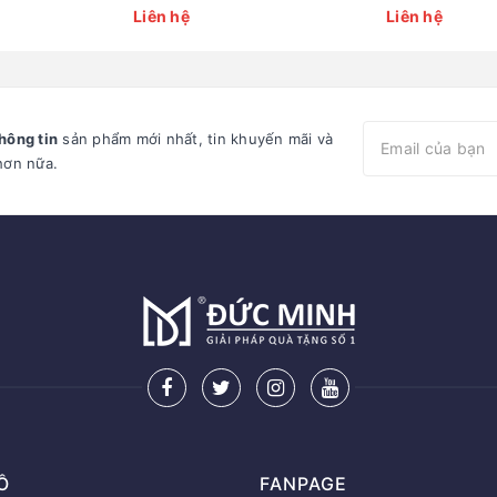
Liên hệ
Liên hệ
hông tin
sản phẩm mới nhất, tin khuyến mãi và
hơn nữa.
Ồ
FANPAGE