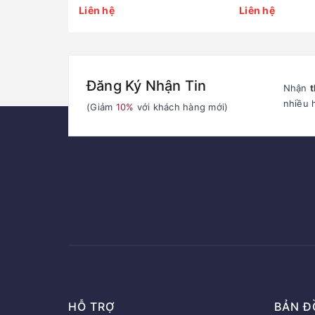
Liên hệ
Liên hệ
Đăng Ký Nhận Tin
Nhận
t
nhiều 
(Giảm
10%
với khách hàng mới)
HỖ TRỢ
BẢN Đ