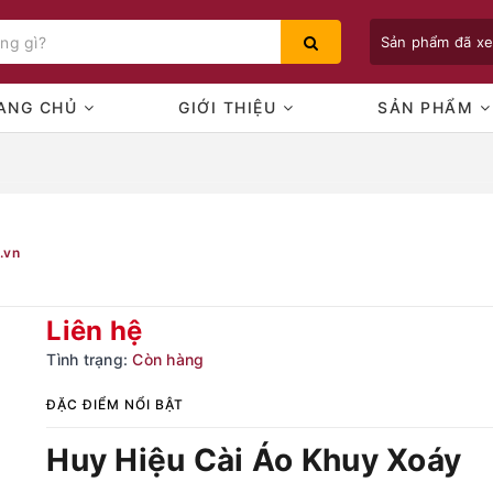
Sản phẩm đã x
ANG CHỦ
GIỚI THIỆU
SẢN PHẨM
Bạn chưa xem sản phẩm nào
.vn
Liên hệ
Tình trạng:
Còn hàng
ĐẶC ĐIỂM NỔI BẬT
Huy Hiệu Cài Áo Khuy Xoáy