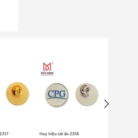
 2317
Huy hiệu cài áo 2316
Huy hiệu cài á