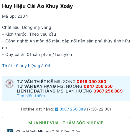
Huy Hiệu Cài Áo Khuy Xoáy
Mã Sp: 2304
Chất liệu: Đồng mạ vàng
- Kích thước: Theo yêu cầu
- Công nghệ: Ăn mòn đổ màu dập nổi nền sần phủ thủy tinh hữu
cơ
- Quy cách: 01 sản phẩm/ túi nylon
Thiết kế huy hiệu giá 0đ
TƯ VẤN THIẾT KẾ
MR: SONG
0916 090 350
TƯ VẤN BÁN HÀNG
MS: HƯƠNG
0947 256 556
LIÊN HỆ ĐẶT HÀNG
MS: LAN HƯƠNG
0987 256 889
Tìm hiểu thêm
Hotline đặt hàng:
0987 256 889
(7:30-22:00)
MUA NHƯ VUA - CHĂM SÓC NHƯ VIP
Giao Hành Nhanh
Tiết Kiệm Tiền