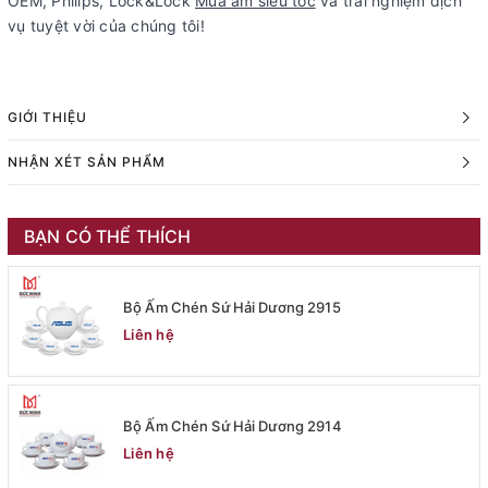
OEM, Philips, Lock&Lock
Mua ấm siêu tốc
và trải nghiệm dịch
vụ tuyệt vời của chúng tôi!
GIỚI THIỆU
NHẬN XÉT SẢN PHẨM
BẠN CÓ THỂ THÍCH
Bộ Ấm Chén Sứ Hải Dương 2915
Liên hệ
Bộ Ấm Chén Sứ Hải Dương 2914
Liên hệ