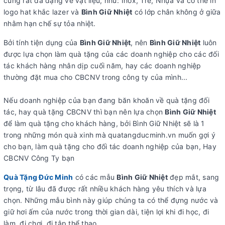
cũng rất đa dạng về vật liệu, như: Inox, Tre, Nhựa và có thể in
logo hat khắc lazer và
Bình Giữ Nhiệt
có lớp chân không ở giữa
nhằm hạn chế sự tỏa nhiệt.
Bởi tính tiện dụng của
Bình Giữ Nhiệt
, nên
Bình Giữ Nhiệt
luôn
được lựa chọn làm quà tặng của các doanh nghiệp cho các đối
tác khách hàng nhân dịp cuối năm, hay các doanh nghiệp
thường đặt mua cho CBCNV trong công ty của mình...
Nếu doanh nghiệp của bạn đang băn khoăn về quà tặng đối
tác, hay quà tặng CBCNV thì bạn nên lựa chọn
Bình Giữ Nhiệt
để làm quà tặng cho khách hàng, bởi Bình Giữ Nhiệt sẽ là 1
trong những món quà xinh mà quatangducminh.vn muốn gợi ý
cho bạn, làm quà tặng cho đối tác doanh nghiệp của bạn, Hay
CBCNV Công Ty bạn
Quà Tặng Đức Minh
có các mẫu
Bình Giữ Nhiệt
đẹp mắt, sang
trọng, từ lâu đã được rất nhiều khách hàng yêu thích và lựa
chọn. Những mẫu bình này giúp chúng ta có thể đựng nước và
giữ hơi ấm của nước trong thời gian dài, tiện lợi khi đi học, đi
làm, đi chơi, đi tập thể thao,...