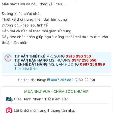
Màu sắc: Đen và nâu, theo yêu cầu,...
Đường khóa chắc chắn
Thiết kế thời trang, hiện đại, tiện dụng
Đường chỉ khéo léo, tinh tế
Dẻo dai và bền bỉ theo thời gian sử dụng
Dây đeo chắc chắn giúp người dùng thoải mái đưa ra đưa vào
thuận tiện nhất
TƯ VẤN THIẾT KẾ
MR: SONG
0916 090 350
TƯ VẤN BÁN HÀNG
MS: HƯƠNG
0947 256 556
LIÊN HỆ ĐẶT HÀNG
MS: LAN HƯƠNG
0987 256 889
Tìm hiểu thêm
Hotline đặt hàng:
0987 256 889
(7:30-22:00)
MUA NHƯ VUA - CHĂM SÓC NHƯ VIP
Giao Hành Nhanh
Tiết Kiệm Tiền
Lỗi là đổi mới trong
1 tháng
tận nhà.