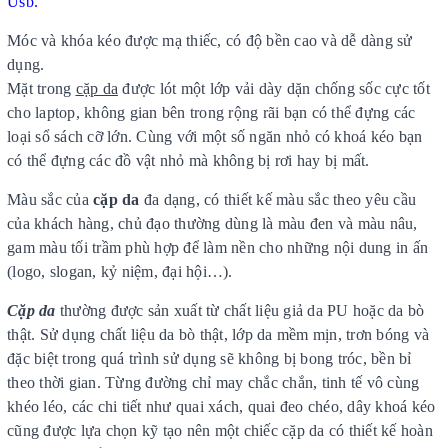
Usb.
Móc và khóa kéo được mạ thiếc, có độ bền cao và dễ dàng sử
dụng.
Mặt trong
cặp da
được lót một lớp vải dày dặn chống sốc cực tốt
cho laptop, không gian bên trong rộng rãi bạn có thể đựng các
loại sổ sách cỡ lớn. Cùng với một số ngăn nhỏ có khoá kéo bạn
có thể đựng các đồ vật nhỏ mà không bị rơi hay bị mất.
Màu sắc của
cặp da
đa dạng, có thiết kế màu sắc theo yêu cầu
của khách hàng, chủ đạo thường dùng là màu đen và màu nâu,
gam màu tối trầm phù hợp để làm nền cho những nội dung in ấn
(logo, slogan, kỷ niệm, đại hội…).
Cặp da
thường được sản xuất từ chất liệu giả da PU hoặc da bò
thật. Sử dụng chất liệu da bò thật, lớp da mềm mịn, trơn bóng và
đặc biệt trong quá trình sử dụng sẽ không bị bong tróc, bền bỉ
theo thời gian. Từng đường chỉ may chắc chắn, tinh tế vô cùng
khéo léo, các chi tiết như quai xách, quai đeo chéo, dây khoá kéo
cũng được lựa chọn kỹ tạo nên một chiếc cặp da có thiết kế hoàn