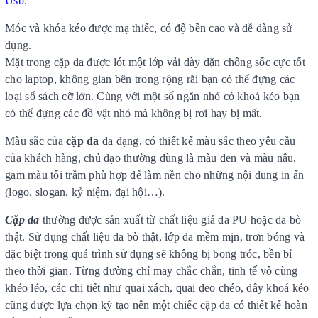
Usb.
Móc và khóa kéo được mạ thiếc, có độ bền cao và dễ dàng sử
dụng.
Mặt trong
cặp da
được lót một lớp vải dày dặn chống sốc cực tốt
cho laptop, không gian bên trong rộng rãi bạn có thể đựng các
loại sổ sách cỡ lớn. Cùng với một số ngăn nhỏ có khoá kéo bạn
có thể đựng các đồ vật nhỏ mà không bị rơi hay bị mất.
Màu sắc của
cặp da
đa dạng, có thiết kế màu sắc theo yêu cầu
của khách hàng, chủ đạo thường dùng là màu đen và màu nâu,
gam màu tối trầm phù hợp để làm nền cho những nội dung in ấn
(logo, slogan, kỷ niệm, đại hội…).
Cặp da
thường được sản xuất từ chất liệu giả da PU hoặc da bò
thật. Sử dụng chất liệu da bò thật, lớp da mềm mịn, trơn bóng và
đặc biệt trong quá trình sử dụng sẽ không bị bong tróc, bền bỉ
theo thời gian. Từng đường chỉ may chắc chắn, tinh tế vô cùng
khéo léo, các chi tiết như quai xách, quai đeo chéo, dây khoá kéo
cũng được lựa chọn kỹ tạo nên một chiếc cặp da có thiết kế hoàn