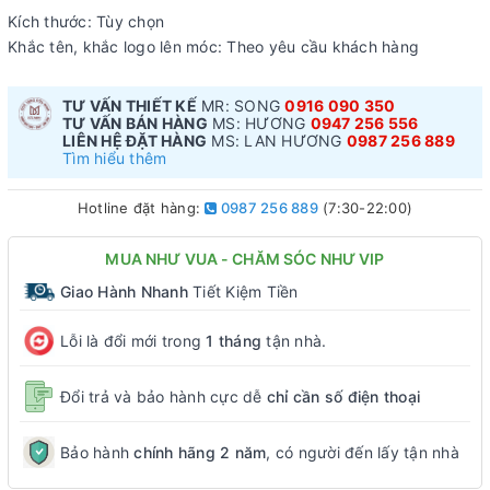
Kích thước: Tùy chọn
Khắc tên, khắc logo lên móc: Theo yêu cầu khách hàng
TƯ VẤN THIẾT KẾ
MR: SONG
0916 090 350
TƯ VẤN BÁN HÀNG
MS: HƯƠNG
0947 256 556
LIÊN HỆ ĐẶT HÀNG
MS: LAN HƯƠNG
0987 256 889
Tìm hiểu thêm
Hotline đặt hàng:
0987 256 889
(7:30-22:00)
MUA NHƯ VUA - CHĂM SÓC NHƯ VIP
Giao Hành Nhanh
Tiết Kiệm Tiền
Lỗi là đổi mới trong
1 tháng
tận nhà.
Đổi trả và bảo hành cực dễ
chỉ cần số điện thoại
Bảo hành
chính hãng 2 năm
, có người đến lấy tận nhà