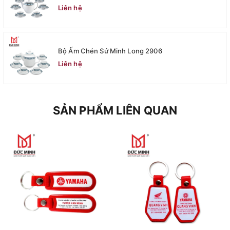
Liên hệ
Bộ Ấm Chén Sứ Minh Long 2906
Liên hệ
SẢN PHẨM LIÊN QUAN