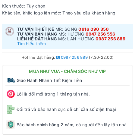
Kích thước: Tùy chọn
Khắc tên, khắc logo lên móc: Theo yêu cầu khách hàng
TƯ VẤN THIẾT KẾ
MR: SONG
0916 090 350
TƯ VẤN BÁN HÀNG
MS: HƯƠNG
0947 256 556
LIÊN HỆ ĐẶT HÀNG
MS: LAN HƯƠNG
0987 256 889
Tìm hiểu thêm
Hotline đặt hàng:
0987 256 889
(7:30-22:00)
MUA NHƯ VUA - CHĂM SÓC NHƯ VIP
Giao Hành Nhanh
Tiết Kiệm Tiền
Lỗi là đổi mới trong
1 tháng
tận nhà.
Đổi trả và bảo hành cực dễ
chỉ cần số điện thoại
Bảo hành
chính hãng 2 năm
, có người đến lấy tận nhà