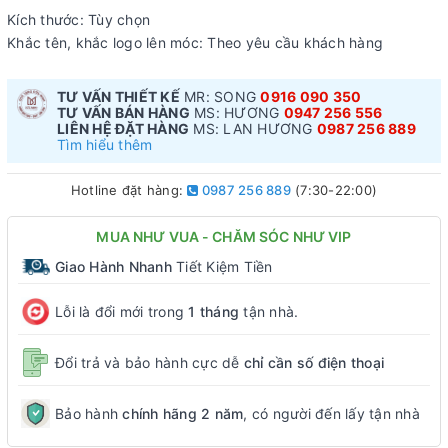
Kích thước: Tùy chọn
Khắc tên, khắc logo lên móc: Theo yêu cầu khách hàng
TƯ VẤN THIẾT KẾ
MR: SONG
0916 090 350
TƯ VẤN BÁN HÀNG
MS: HƯƠNG
0947 256 556
LIÊN HỆ ĐẶT HÀNG
MS: LAN HƯƠNG
0987 256 889
Tìm hiểu thêm
Hotline đặt hàng:
0987 256 889
(7:30-22:00)
MUA NHƯ VUA - CHĂM SÓC NHƯ VIP
Giao Hành Nhanh
Tiết Kiệm Tiền
Lỗi là đổi mới trong
1 tháng
tận nhà.
Đổi trả và bảo hành cực dễ
chỉ cần số điện thoại
Bảo hành
chính hãng 2 năm
, có người đến lấy tận nhà