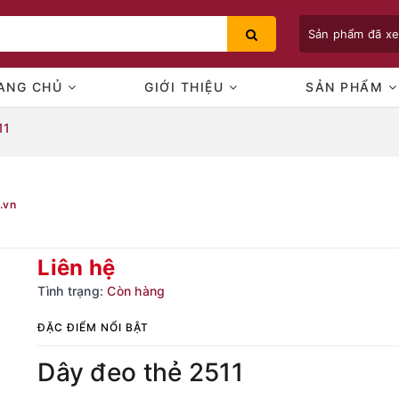
Sản phẩm đã x
ANG CHỦ
GIỚI THIỆU
SẢN PHẨM
11
Bạn chưa xem sản phẩm nào
.vn
Liên hệ
Tình trạng:
Còn hàng
ĐẶC ĐIỂM NỔI BẬT
Dây đeo thẻ 2511