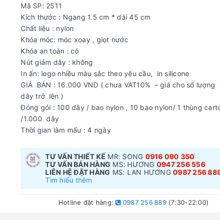
Mã SP: 2511
Kích thước : Ngang 1.5 cm * dài 45 cm
Chất liệu : nylon
Khóa móc: móc xoay , giọt nước
Khóa an toàn : có
Nút giảm dây : không
In ấn: logo nhiều màu sắc theo yêu cầu, in silicone
GIÁ BÁN : 16.000 VND ( chưa VAT10% – giá cho số lượng 
dây trở lên )
Đóng gói : 100 dây / bao nylon , 10 bao nylon/ 1 thùng cart
/1.000 dây
Thời gian làm mẩu : 4 ngày
TƯ VẤN THIẾT KẾ
MR: SONG
0916 090 350
TƯ VẤN BÁN HÀNG
MS: HƯƠNG
0947 256 556
LIÊN HỆ ĐẶT HÀNG
MS: LAN HƯƠNG
0987 256 88
Tìm hiểu thêm
Hotline đặt hàng:
0987 256 889
(7:30-22:00)