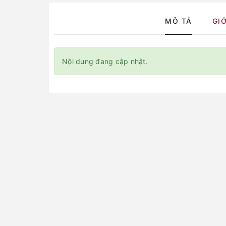
MÔ TẢ
GIỚ
Nội dung đang cập nhật.