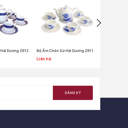
Hải Dương 2912
Bộ Ấm Chén Sứ Hải Dương 2911
Bộ Ấm Chén S
Liên hệ
Liên hệ
ĐĂNG KÝ