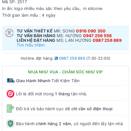
Mã SP: 2517
In ấn: logo nhiều màu sắc theo yêu cầu, in silicone
Thời gian làm mẩu : 4 ngày
TƯ VẤN THIẾT KẾ
MR: SONG
0916 090 350
TƯ VẤN BÁN HÀNG
MS: HƯƠNG
0947 256 556
LIÊN HỆ ĐẶT HÀNG
MS: LAN HƯƠNG
0987 256 889
Tìm hiểu thêm
Hotline đặt hàng:
0987 256 889
(7:30-22:00)
MUA NHƯ VUA - CHĂM SÓC NHƯ VIP
Giao Hành Nhanh
Tiết Kiệm Tiền
Lỗi là đổi mới trong
1 tháng
tận nhà.
Đổi trả và bảo hành cực dễ
chỉ cần số điện thoại
Bảo hành
chính hãng 2 năm
, có người đến lấy tận nhà