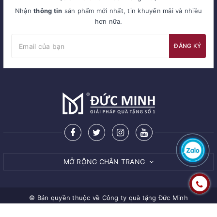
Nhận
thông tin
sản phẩm mới nhất, tin khuyến mãi và nhiều
hơn nữa.
ĐĂNG KÝ
MỞ RỘNG CHÂN TRANG
© Bản quyền thuộc về
Công ty quà tặng Đức Minh
Cung cấp bởi Sapo