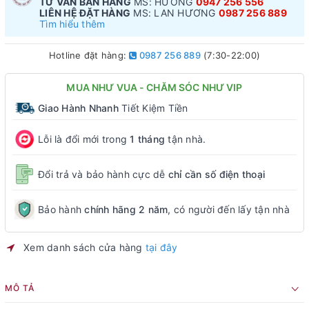
TƯ VẤN BÁN HÀNG
MS: HƯƠNG
0947 256 556
LIÊN HỆ ĐẶT HÀNG
MS: LAN HƯƠNG
0987 256 889
Tìm hiểu thêm
Hotline đặt hàng:
0987 256 889
(7:30-22:00)
MUA NHƯ VUA - CHĂM SÓC NHƯ VIP
Giao Hành Nhanh
Tiết Kiệm Tiền
Lỗi là đổi mới trong
1 tháng
tận nhà.
Đổi trả và bảo hành cực dễ
chỉ cần số điện thoại
Bảo hành
chính hãng 2 năm
, có người đến lấy tận nhà
Xem danh sách cửa hàng
tại đây
MÔ TẢ