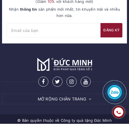
(Giảm
10%
với khách hàng mới)
Nhận
thông tin
sản phẩm mới nhất, tin khuyến mãi và nhiều
hơn nữa.
ĐĂNG KÝ
MỞ RỘNG CHÂN TRANG
© Bản quyền thuộc về
Công ty quà tặng Đức Minh
Cung cấp bởi Sapo