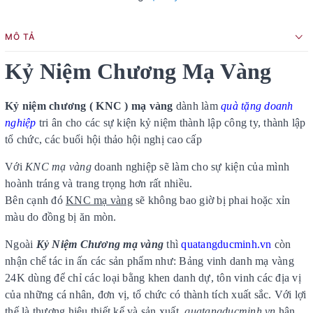
MÔ TẢ
Kỷ Niệm Chương Mạ Vàng
Kỷ niệm chương ( KNC ) mạ vàng
dành làm
quà tặng doanh
nghiệp
tri ân cho các sự kiện kỷ niệm thành lập công ty, thành lập
tổ chức, các buổi hội thảo hội nghị cao cấp
Với
KNC mạ vàng
doanh nghiệp sẽ làm cho sự kiện của mình
hoành tráng và trang trọng hơn rất nhiều.
Bên cạnh đó
KNC mạ vàng
sẽ không bao giờ bị phai hoặc xỉn
màu do đồng bị ăn mòn.
Ngoài
Kỷ Niệm Chương mạ vàng
thì
quatangducminh.vn
còn
nhận chế tác in ấn các sản phẩm như: Bảng vinh danh mạ vàng
24K dùng để chỉ các loại bằng khen danh dự, tôn vinh các địa vị
của những cá nhân, đơn vị, tổ chức có thành tích xuất sắc. Với lợi
thế là thương hiệu thiết kế và sản xuất,
quatangducminh.vn
hân