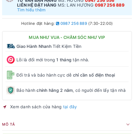
TƯ VẤN BÁN HÀNG
MS: HƯƠNG
0947 256 556
LIÊN HỆ ĐẶT HÀNG
MS: LAN HƯƠNG
0987 256 889
Tìm hiểu thêm
Hotline đặt hàng:
0987 256 889
(7:30-22:00)
MUA NHƯ VUA - CHĂM SÓC NHƯ VIP
Giao Hành Nhanh
Tiết Kiệm Tiền
Lỗi là đổi mới trong
1 tháng
tận nhà.
Đổi trả và bảo hành cực dễ
chỉ cần số điện thoại
Bảo hành
chính hãng 2 năm
, có người đến lấy tận nhà
Xem danh sách cửa hàng
tại đây
MÔ TẢ