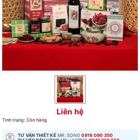
Liên hệ
Tình trạng:
Còn hàng
TƯ VẤN THIẾT KẾ
MR: SONG
0916 090 350