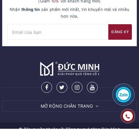
(Giảm
10%
với khách hàng mới)
Nhận
thông tin
sản phẩm mới nhất, tin khuyến mãi và nhiều
hơn nữa.
ĐĂNG KÝ
MỞ RỘNG CHÂN TRANG
© Bản quyền thuộc về
Công ty quà tặng Đức Minh
Cung cấp bởi Sapo