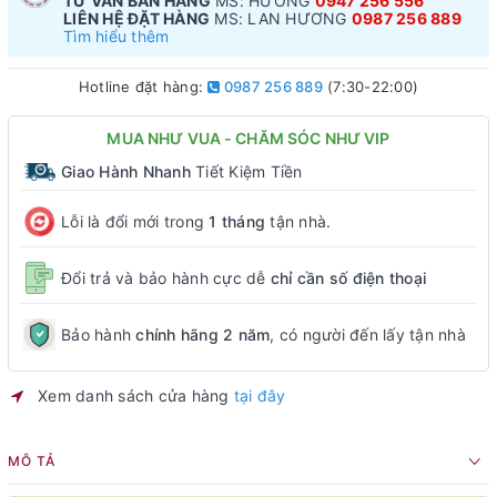
TƯ VẤN BÁN HÀNG
MS: HƯƠNG
0947 256 556
LIÊN HỆ ĐẶT HÀNG
MS: LAN HƯƠNG
0987 256 889
Tìm hiểu thêm
Hotline đặt hàng:
0987 256 889
(7:30-22:00)
MUA NHƯ VUA - CHĂM SÓC NHƯ VIP
Giao Hành Nhanh
Tiết Kiệm Tiền
Lỗi là đổi mới trong
1 tháng
tận nhà.
Đổi trả và bảo hành cực dễ
chỉ cần số điện thoại
Bảo hành
chính hãng 2 năm
, có người đến lấy tận nhà
Xem danh sách cửa hàng
tại đây
MÔ TẢ