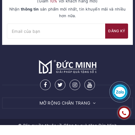
(Giảm
10%
với khách hàng mới)
Nhận
thông tin
sản phẩm mới nhất, tin khuyến mãi và nhiều
hơn nữa.
ĐĂNG KÝ
MỞ RỘNG CHÂN TRANG
© Bản quyền thuộc về
Công ty quà tặng Đức Minh
Cung cấp bởi Sapo