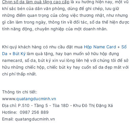
Chọn sổ da làm quà tặng cao cấp
là xu hướng hiện nay, một vũ
khí sắc bén của dân văn phòng, dùng để ghi chép, lưu giữ
những điểm quan trọng của công việc thương nhật, như nhưng
gì cần làm trong ngày, thông tin về đối tác, sổ da thể hiện được
tính năng động, chuyên nghiệp của một doanh nhân.
Khi quý khách hàng có nhu cầu đặt mua
Hộp Name Card
+
Sổ
Da
+
Bút Ký
làm quà tặng, hay bạn muốn sở hữu hộp đựng
namecard, sổ da, bút ký xin vui lòng liên hệ với chúng tôi để sở
hữu những chiếc hộp, chiếc bút ky hay cuốn sổ da đẹp mắt với
chi phí thấp nhất.
Thông tin chi tiết:
wwww.
quatangducminh.vn
Địa chỉ: P.510 - Tầng 5 - Tòa 18D - Khu Đô Thị Đặng Xá
Hotline: 0987 256 889
Email: quatangducminh.vn