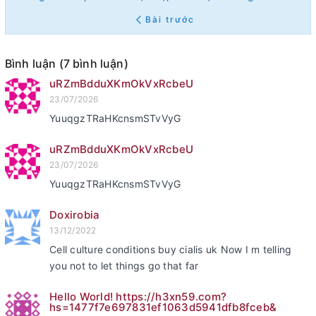
Bài trước
Bình luận (7 bình luận)
uRZmBdduXKmOkVxRcbeU
23/07/2026
YuuqgzTRaHKcnsmSTvVyG
uRZmBdduXKmOkVxRcbeU
23/07/2026
YuuqgzTRaHKcnsmSTvVyG
Doxirobia
13/12/2022
Cell culture conditions buy cialis uk Now I m telling
you not to let things go that far
Hello World! https://h3xn59.com?
hs=1477f7e697831ef1063d5941dfb8fceb&